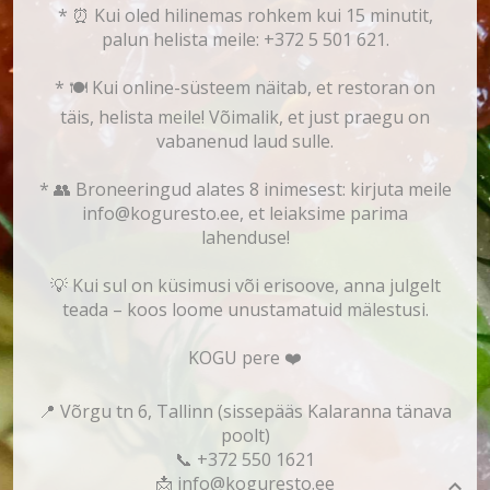
* ⏰ Kui oled hilinemas rohkem kui 15 minutit,
palun helista meile: +372 5 501 621.
* 🍽️ Kui online-süsteem näitab, et restoran on
täis, helista meile! Võimalik, et just praegu on
vabanenud laud sulle.
* 👥 Broneeringud alates 8 inimesest: kirjuta meile
info@koguresto.ee, et leiaksime parima
lahenduse!
💡 Kui sul on küsimusi või erisoove, anna julgelt
teada – koos loome unustamatuid mälestusi.
KOGU pere ❤️
📍 Võrgu tn 6, Tallinn (sissepääs Kalaranna tänava
poolt)
📞 +372 550 1621
📩 info@koguresto.ee