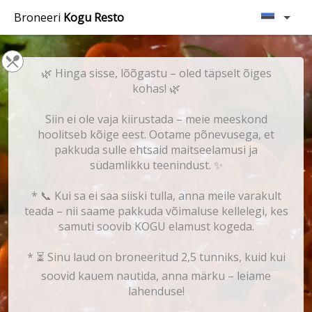
Broneeri
Kogu Resto
🌿 Hinga sisse, lõõgastu – oled täpselt õiges
kohas! 🌿
Siin ei ole vaja kiirustada – meie meeskond
hoolitseb kõige eest. Ootame põnevusega, et
pakkuda sulle ehtsaid maitseelamusi ja
südamlikku teenindust. ✨
* 📞 Kui sa ei saa siiski tulla, anna meile varakult
teada – nii saame pakkuda võimaluse kellelegi, kes
samuti soovib KOGU elamust kogeda.
* ⏳ Sinu laud on broneeritud 2,5 tunniks, kuid kui
soovid kauem nautida, anna märku – leiame
lahenduse!