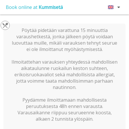
Book online at
Kummisetä
Pöytää pidetään varattuna 15 minuuttia
varaushetkestä, jonka jälkeen pöytä voidaan
luovuttaa muille, mikäli varauksen tehnyt seurue
ei ole ilmoittanut myöhästymisestä.
Ilmoitattehan varauksen yhteydessä mahdollisen
aikataulunne ruokailun keston suhteen,
erikoisruokavaliot sekä mahdollisista allergiat,
jotta voimme taata mahdollisimman parhaan
nautinnon.
Pyydämme ilmoittamaan mahdollisesta
peruutuksesta 48h ennen varausta.
Varausaikanne riippuu seurueenne koosta,
alkaen 2 tunnista ylöspäin.