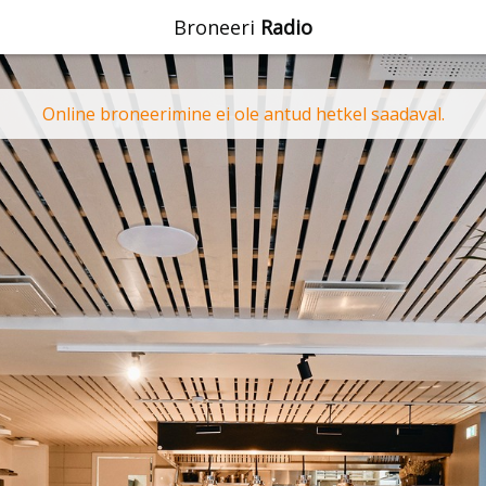
Broneeri
Radio
Online broneerimine ei ole antud hetkel saadaval.